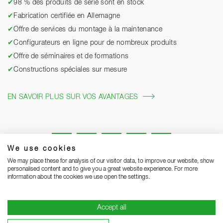
✔
98 % des produits de série sont en stock
✔
Fabrication certifiée en Allemagne
✔
Offre de services du montage à la maintenance
✔
Configurateurs en ligne pour de nombreux produits
✔
Offre de séminaires et de formations
✔
Constructions spéciales sur mesure
EN SAVOIR PLUS SUR VOS AVANTAGES
We use cookies
We may place these for analysis of our visitor data, to improve our website, show
personalised content and to give you a great website experience. For more
information about the cookies we use open the settings.
Mentions légales
Protection des données
Grounding Page
Accept all
CGV
Remarques concernant la livraison