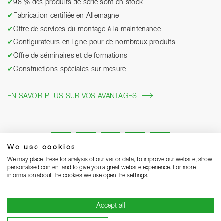
✔
98 % des produits de série sont en stock
✔
Fabrication certifiée en Allemagne
✔
Offre de services du montage à la maintenance
✔
Configurateurs en ligne pour de nombreux produits
✔
Offre de séminaires et de formations
✔
Constructions spéciales sur mesure
EN SAVOIR PLUS SUR VOS AVANTAGES
We use cookies
We may place these for analysis of our visitor data, to improve our website, show
personalised content and to give you a great website experience. For more
information about the cookies we use open the settings.
Mentions légales
Protection des données
Grounding Page
Accept all
CGV
Remarques concernant la livraison