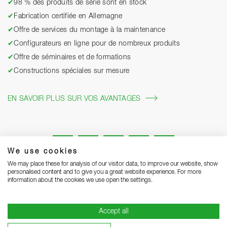
✔
98 % des produits de série sont en stock
✔
Fabrication certifiée en Allemagne
✔
Offre de services du montage à la maintenance
✔
Configurateurs en ligne pour de nombreux produits
✔
Offre de séminaires et de formations
✔
Constructions spéciales sur mesure
EN SAVOIR PLUS SUR VOS AVANTAGES
We use cookies
We may place these for analysis of our visitor data, to improve our website, show
personalised content and to give you a great website experience. For more
information about the cookies we use open the settings.
Mentions légales
Protection des données
Grounding Page
Accept all
CGV
Remarques concernant la livraison