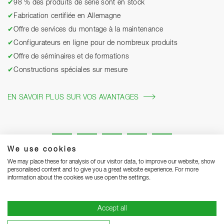
✔
98 % des produits de série sont en stock
✔
Fabrication certifiée en Allemagne
✔
Offre de services du montage à la maintenance
✔
Configurateurs en ligne pour de nombreux produits
✔
Offre de séminaires et de formations
✔
Constructions spéciales sur mesure
EN SAVOIR PLUS SUR VOS AVANTAGES
We use cookies
We may place these for analysis of our visitor data, to improve our website, show
personalised content and to give you a great website experience. For more
information about the cookies we use open the settings.
Mentions légales
Protection des données
Grounding Page
Accept all
CGV
Remarques concernant la livraison