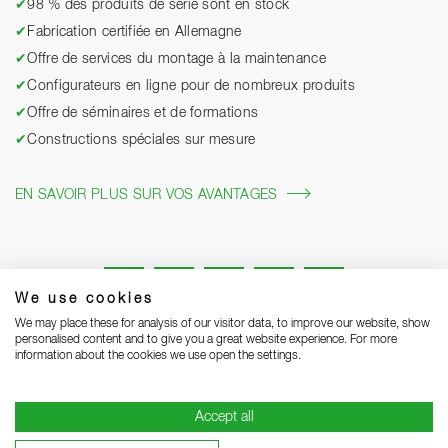
✔
98 % des produits de série sont en stock
✔
Fabrication certifiée en Allemagne
✔
Offre de services du montage à la maintenance
✔
Configurateurs en ligne pour de nombreux produits
✔
Offre de séminaires et de formations
✔
Constructions spéciales sur mesure
EN SAVOIR PLUS SUR VOS AVANTAGES
We use cookies
We may place these for analysis of our visitor data, to improve our website, show
personalised content and to give you a great website experience. For more
information about the cookies we use open the settings.
Mentions légales
Protection des données
Grounding Page
Accept all
CGV
Remarques concernant la livraison