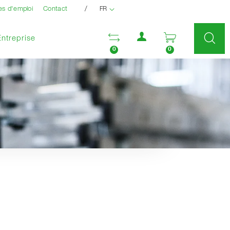
/
es d'emploi
Contact
FR
Menu utilisateur
Ouvrir la liste compara
Ouvrir le pan
Entreprise
0
0