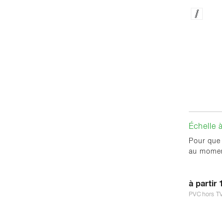
Échelle 
Pour que 
au momen
à partir 
PVC hors T