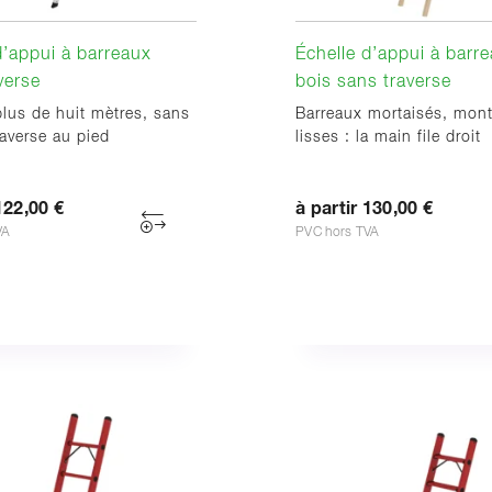
d’appui à barreaux
Échelle d’appui à barr
verse
bois sans traverse
lus de huit mètres, sans
Barreaux mortaisés, mon
averse au pied
lisses : la main file droit
122,00 €
à partir 130,00 €
VA
PVC hors TVA