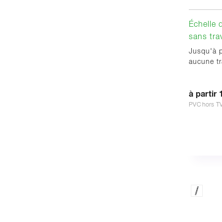
Échelle 
sans tra
Jusqu'à p
aucune tr
à partir 
PVC hors T