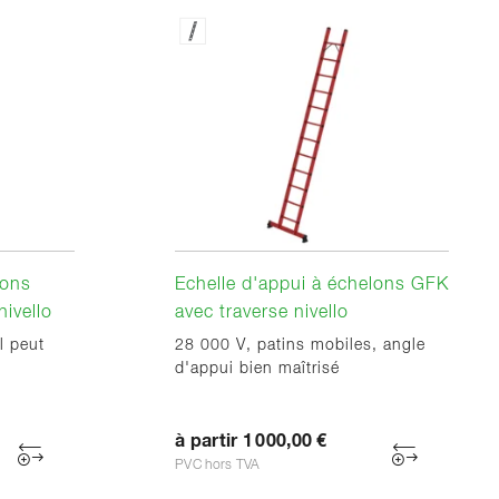
lons
Echelle d'appui à échelons GFK
nivello
avec traverse nivello
l peut
28 000 V, patins mobiles, angle
d'appui bien maîtrisé
à partir 1 000,00 €
PVC hors TVA