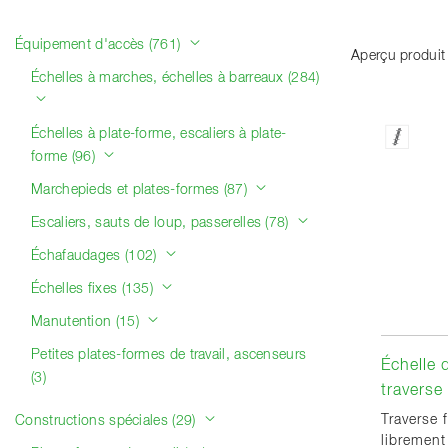
Catégories de produits
Équipement d'accès (761)
Aperçu produit
Échelles à marches, échelles à barreaux (284)
Échelles à plate-forme, escaliers à plate-
forme (96)
Marchepieds et plates-formes (87)
Escaliers, sauts de loup, passerelles (78)
Échafaudages (102)
Échelles fixes (135)
Manutention (15)
Petites plates-formes de travail, ascenseurs
Échelle 
(3)
traverse
Traverse 
Constructions spéciales (29)
librement