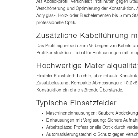
Als Abdeckprofil: Verschließt Profilnuten gegen S
Verschönerung und Optimierung der Konstruktion. A
Acrylglas-, Holz- oder Blechelementen bis 5 mm Stä
professionelle Optik.
Zusätzliche Kabelführung m
Das Profil eignet sich zum Verbergen von Kabeln un
Profilkonstruktion – ideal für Einhausungen mit integr
Hochwertige Materialqualitä
Flexibler Kunststoff: Leichte, aber robuste Konstru
Zusatzbelastung. Kompakte Abmessungen: 10,2×8,5 
Konstruktion ein ohne störende Überstände.
Typische Einsatzfelder
Maschineneinhausungen: Saubere Abdeckung 
Einhausungen mit Verglasung: Sichere Aufnah
Arbeitsplätze: Professionelle Optik durch ver
Automatisierungstechnik: Schutz gegen Versc