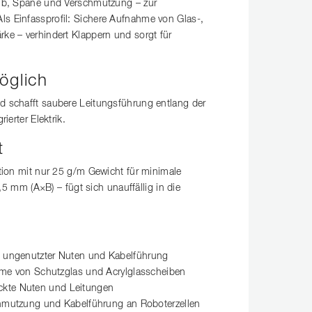
taub, Späne und Verschmutzung – zur
ls Einfassprofil: Sichere Aufnahme von Glas-,
rke – verhindert Klappern und sorgt für
öglich
d schafft saubere Leitungsführung entlang der
ierter Elektrik.
t
ktion mit nur 25 g/m Gewicht für minimale
mm (A×B) – fügt sich unauffällig in die
ungenutzter Nuten und Kabelführung
me von Schutzglas und Acrylglasscheiben
deckte Nuten und Leitungen
hmutzung und Kabelführung an Roboterzellen