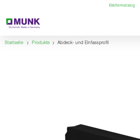
Table Of Content
Inhalt
Inhaltsverzeichnis
Navigation
Blätterkatalog
Startseite
Produkte
Abdeck- und Einfassprofil