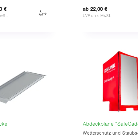
0 €
ab 22,00 €
wSt.
UVP ohne MwSt.
cke
Abdeckplane "SafeCa
Wetterschutz und Staubs