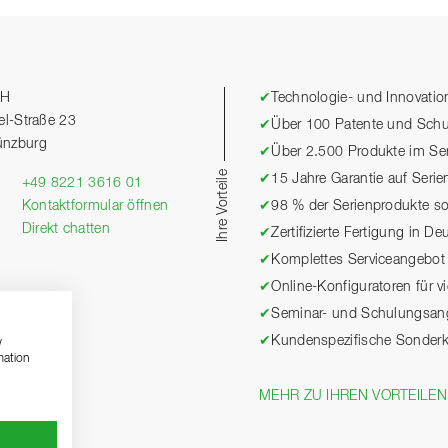
bH
✔
Technologie- und Innovation
el-Straße 23
✔
Über 100 Patente und Schu
ünzburg
✔
Über 2.500 Produkte im Ser
Ihre Vorteile
✔
15 Jahre Garantie auf Seri
+49 8221 3616 01
Kontaktformular öffnen
✔
98 % der Serienprodukte sof
Direkt chatten
✔
Zertifizierte Fertigung in D
✔
Komplettes Serviceangebot
✔
Online-Konfiguratoren für v
✔
Seminar- und Schulungsan
✔
Kundenspezifische Sonderk
w
mation
MEHR ZU IHREN VORTEILE