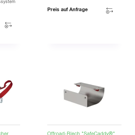
ssystem
Preis auf Anfrage
cher
Offroad-Blech "SafeCaddy®"