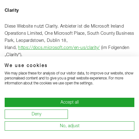
Clarity
Diese Website nutzt Clarity. Anbieter ist die Microsoft Ireland
Operations Limited, One Microsoft Place, South County Business
Park, Leopardstown, Dublin 18,
Irland,
https://docs.microsoft.com/en-us/clarity/
(im Folgenden
„Clarity“).
We use cookies
Clarity ist ein Werkzeug zur Analyse des Nutzerverhaltens auf
We may place these for analysis of our visitor data, to improve our website, show
dieser Website. Hierbei erfasst Clarity insbesondere
personalised content and to give you a great website experience. For more
information about the cookies we use open the settings.
Mausbewegungen und erstellt eine grafische Darstellung darüber,
auf welchen Teil der Website Nutzer besonders häufig scrollen
(Heatmaps). Clarity kann ferner Sitzungen aufzeichnen, sodass
Accept all
wir die Seitennutzung in Form von Videos ansehen können.
Ferner erhalten wir Angaben über das allgemeine Nutzerverhalten
Deny
innerhalb unserer Website.
No, adjust
Clarity verwendet Technologien, die die Wiedererkennung des