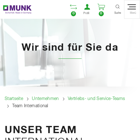
Table Of Content
Vergleichsliste öffnen
Benutzerkonto öf
Warenkorb ö
Inhalt
Inhaltsverzeichnis
Navigation
Suche
0
0
Menü
Profil
Wir sind für Sie da
Startseite
Unternehmen
Vertriebs- und Service-Teams
Team International
UNSER TEAM