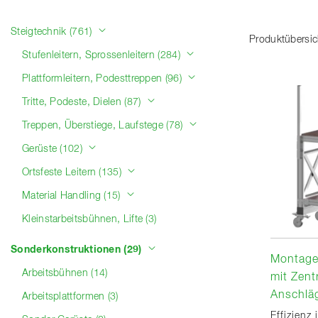
Produktkategorien
Steigtechnik (761)
Produktübersic
Stufenleitern, Sprossenleitern (284)
Plattformleitern, Podesttreppen (96)
Tritte, Podeste, Dielen (87)
Treppen, Überstiege, Laufstege (78)
Gerüste (102)
Ortsfeste Leitern (135)
Material Handling (15)
Kleinstarbeitsbühnen, Lifte (3)
Sonderkonstruktionen (29)
Montage
Arbeitsbühnen (14)
mit Zent
Anschlä
Arbeitsplattformen (3)
Effizienz 