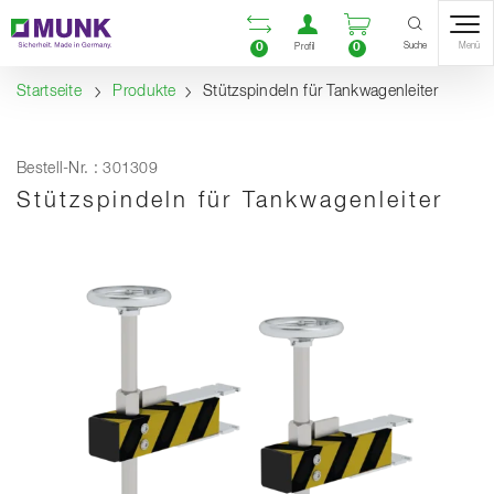
Table Of Content
Vergleichsliste öffnen
Benutzerkonto öf
Warenkorb ö
Inhalt
Inhaltsverzeichnis
Navigation
Suche
0
0
Menü
Profil
Startseite
Produkte
Stützspindeln für Tankwagenleiter
Bestell-Nr. : 301309
Stützspindeln für Tankwagenleiter