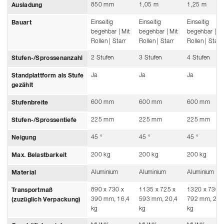
850 mm
1,05 m
1,25 m
Ausladung
Einseitig
Einseitig
Einseitig
Bauart
begehbar | Mit
begehbar | Mit
begehbar | Mi
Rollen | Starr
Rollen | Starr
Rollen | Starr
2 Stufen
3 Stufen
4 Stufen
Stufen-/Sprossenanzahl
Ja
Ja
Ja
Standplattform als Stufe
gezählt
600 mm
600 mm
600 mm
Stufenbreite
225 mm
225 mm
225 mm
Stufen-/Sprossentiefe
45 °
45 °
45 °
Neigung
200 kg
200 kg
200 kg
Max. Belastbarkeit
Aluminium
Aluminium
Aluminium
Material
890 x 730 x
1135 x 725 x
1320 x 730 x
Transportmaß
390 mm, 16,4
593 mm, 20,4
792 mm, 25
(zuzüglich Verpackung)
kg
kg
kg