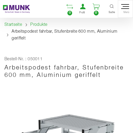
Table Of Content
Vergleichsliste öffnen
Benutzerkonto öf
Warenkorb ö
Inhalt
Inhaltsverzeichnis
Navigation
Suche
0
0
Menü
Profil
Startseite
Produkte
Arbeitspodest fahrbar, Stufenbreite 600 mm, Aluminium
geriffelt
Bestell-Nr. : 050011
Arbeitspodest fahrbar, Stufenbreite
600 mm, Aluminium geriffelt