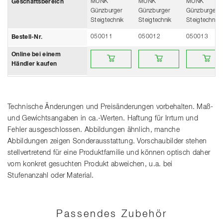
MUNK
MUNK
MUNK
Geschäftsbereich
Günzburger
Günzburger
Günzburger
Steigtechnik
Steigtechnik
Steigtechnik
050011
050012
050013
Bestell-Nr.
Online bei einem Händler kaufen
Online bei einem Händler ka
Online bei e
Online bei einem
Händler kaufen
Technische Änderungen und Preisänderungen vorbehalten. Maß-
und Gewichtsangaben in ca.-Werten. Haftung für Irrtum und
Fehler ausgeschlossen. Abbildungen ähnlich, manche
Abbildungen zeigen Sonderausstattung. Vorschaubilder stehen
stellvertretend für eine Produktfamilie und können optisch daher
vom konkret gesuchten Produkt abweichen, u.a. bei
Stufenanzahl oder Material.
Passendes Zubehör