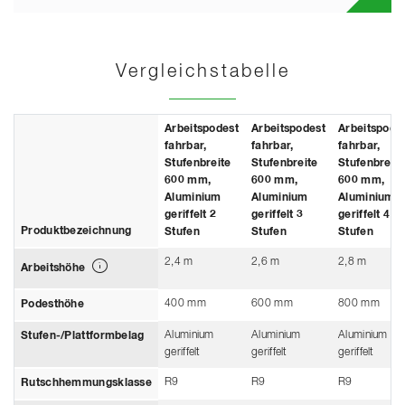
Vergleichstabelle
Arbeitspodest
Arbeitspodest
Arbeitspode
fahrbar,
fahrbar,
fahrbar,
Stufenbreite
Stufenbreite
Stufenbreite
600 mm,
600 mm,
600 mm,
Aluminium
Aluminium
Aluminium
geriffelt 2
geriffelt 3
geriffelt 4
Produktbezeichnung
Stufen
Stufen
Stufen
2,4 m
2,6 m
2,8 m
Arbeitshöhe
400 mm
600 mm
800 mm
Podesthöhe
Aluminium
Aluminium
Aluminium
Stufen-/Plattformbelag
geriffelt
geriffelt
geriffelt
R9
R9
R9
Rutschhemmungsklasse