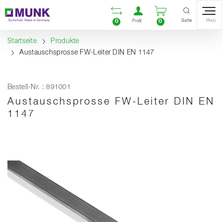
Table Of Content
Vergleichsliste öffnen
Benutzerkonto öf
Warenkorb ö
Inhalt
Inhaltsverzeichnis
Navigation
Suche
0
0
Menü
Profil
Startseite
Produkte
Austauschsprosse FW-Leiter DIN EN 1147
Bestell-Nr. : 891001
Austauschsprosse FW-Leiter DIN EN
1147