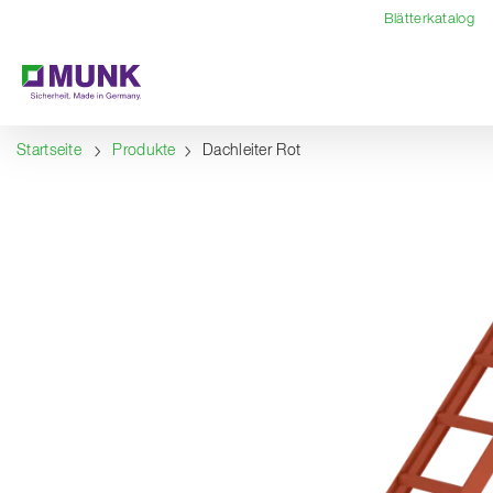
Table Of Content
Inhalt
Inhaltsverzeichnis
Navigation
Blätterkatalog
Startseite
Produkte
Dachleiter Rot