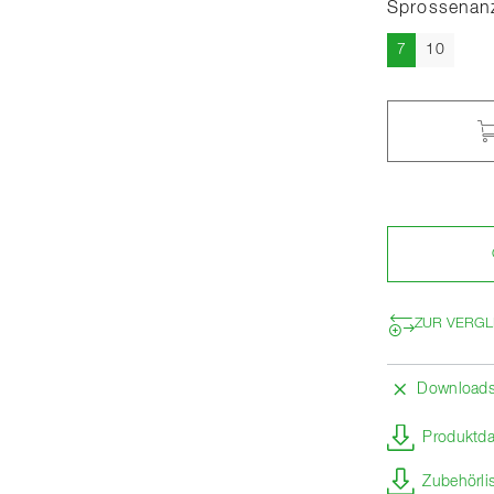
Sprossenan
Aktuell
7
10
ZUR VERGL
Download
Produktda
Zubehörli