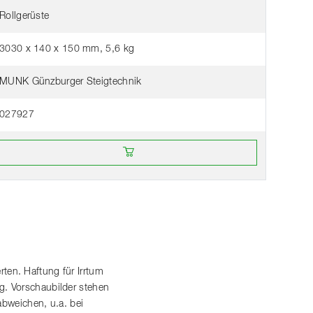
Rollgerüste
3030 x 140 x 150 mm, 5,6 kg
MUNK Günzburger Steigtechnik
027927
Online bei einem Händler kaufen
en. Haftung für Irrtum
. Vorschaubilder stehen
abweichen, u.a. bei