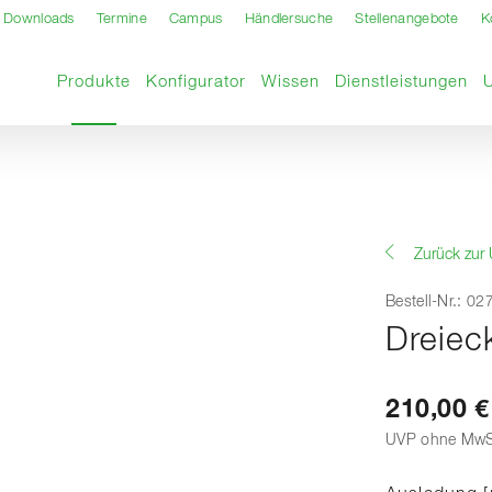
Downloads
Termine
Campus
Händlersuche
Stellenangebote
K
Aktuelle Seite
Produkte
Konfigurator
Wissen
Dienstleistungen
Zurück zur 
Bestell-Nr.: 0
Dreiec
210,00 €
UVP ohne MwS