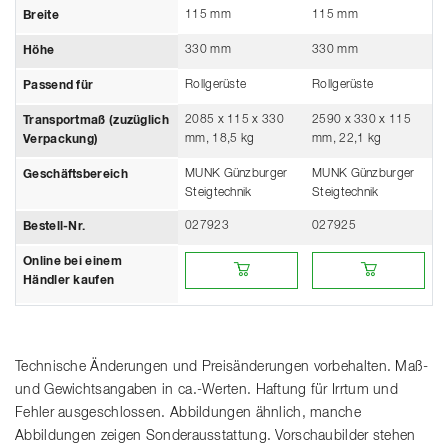
115 mm
115 mm
Breite
330 mm
330 mm
Höhe
Rollgerüste
Rollgerüste
Passend für
2085 x 115 x 330
2590 x 330 x 115
Transportmaß (zuzüglich
mm, 18,5 kg
mm, 22,1 kg
Verpackung)
MUNK Günzburger
MUNK Günzburger
Geschäftsbereich
Steigtechnik
Steigtechnik
027923
027925
Bestell-Nr.
Online bei einem Händler kaufen
Online bei einem Händ
Online bei einem
Händler kaufen
Technische Änderungen und Preisänderungen vorbehalten. Maß-
und Gewichtsangaben in ca.-Werten. Haftung für Irrtum und
Fehler ausgeschlossen. Abbildungen ähnlich, manche
Abbildungen zeigen Sonderausstattung. Vorschaubilder stehen