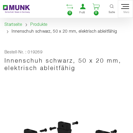
Table Of Content
Vergleichsliste öffnen
Benutzerkonto öf
Warenkorb ö
Inhalt
Inhaltsverzeichnis
Navigation
Suche
0
0
Menü
Profil
Startseite
Produkte
Innenschuh schwarz, 50 x 20 mm, elektrisch ableitfähig
Bestell-Nr. : 019269
Innenschuh schwarz, 50 x 20 mm,
elektrisch ableitfähig