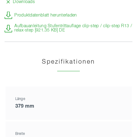
Downloads
Produktdatenblatt herunterladen
Aufbauanleitung Stufentrittauflage clip-step / clip-step R13 /
relax-step [921.35 KB] DE
Spezifikationen
Länge
379 mm
Breite