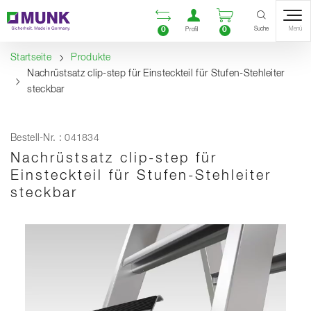
Table Of Content
Vergleichsliste öffnen
Benutzerkonto öf
Warenkorb ö
Inhalt
Inhaltsverzeichnis
Navigation
Suche
0
0
Menü
Profil
Startseite
Produkte
Nachrüstsatz clip-step für Einsteckteil für Stufen-Stehleiter
steckbar
Bestell-Nr. : 041834
Nachrüstsatz clip-step für
Einsteckteil für Stufen-Stehleiter
steckbar