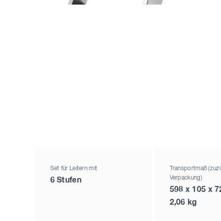
Set für Leitern mit
Transportmaß (zuzü
Verpackung)
6 Stufen
598 x 105 x 
2,06 kg