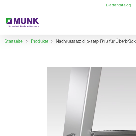
Table Of Content
Inhalt
Inhaltsverzeichnis
Navigation
Blätterkatalog
Startseite
Produkte
Nachrüstsatz clip-step R13 für Überbrüc