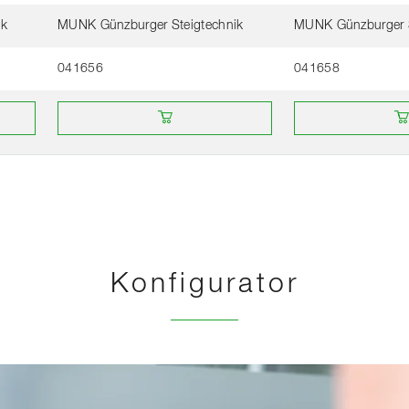
ik
MUNK Günzburger Steigtechnik
MUNK Günzburger S
041656
041658
aufen
Online bei einem Händler kaufen
Online bei einem 
Konfigurator