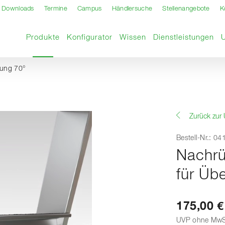
Downloads
Termine
Campus
Händlersuche
Stellenangebote
K
Aktuelle Seite
Produkte
Konfigurator
Wissen
Dienstleistungen
kung 70°
Zurück zur 
Bestell-Nr.: 0
Nachrü
für Üb
175,00 €
UVP ohne MwS