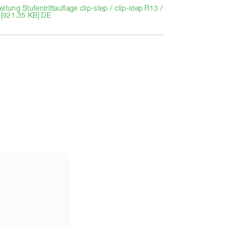
itung Stufentrittauflage clip-step / clip-step R13 /
p [921.35 KB] DE