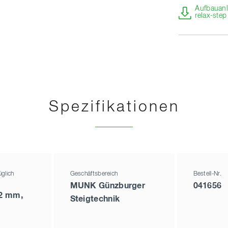
Aufbauanle
relax-ste
Spezifikationen
glich
Geschäftsbereich
Bestell-Nr.
MUNK Günzburger
041656
72 mm,
Steigtechnik