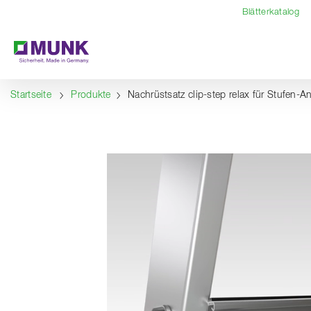
Table Of Content
Inhalt
Inhaltsverzeichnis
Navigation
Blätterkatalog
Startseite
Produkte
Nachrüstsatz clip-step relax für Stufen-An