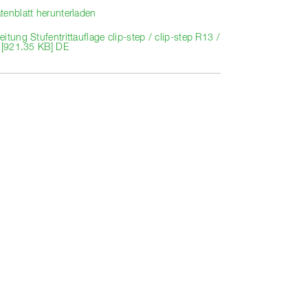
tenblatt herunterladen
itung Stufentrittauflage clip-step / clip-step R13 /
p [921.35 KB] DE