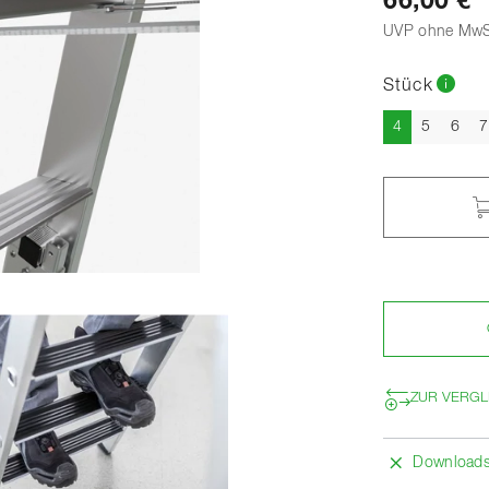
66,00 €
UVP ohne MwS
Stück
Aktuell
4
5
6
7
ZUR VERGL
Download