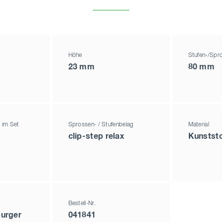
Höhe
Stufen-/Spro
23 mm
80 mm
n im Set
Sprossen- / Stufenbelag
Material
clip-step relax
Kunststo
Bestell-Nr.
urger
041841