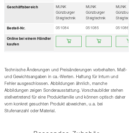
MUNK
MUNK
MUNK
Geschäftsbereich
Günzburger
Günzburger
Günzburge
Steigtechnik
Steigtechnik
Steigtechn
051084
051085
051086
Bestell-Nr.
Online bei einem Händler kaufen
Online bei einem Händler 
Online be
Online bei einem Händler
kaufen
Technische Änderungen und Preisänderungen vorbehalten. Maß-
und Gewichtsangaben in ca.-Werten. Haftung für Irrtum und
Fehler ausgeschlossen. Abbildungen ähnlich, manche
Abbildungen zeigen Sonderausstattung. Vorschaubilder stehen
stellvertretend für eine Produktfamilie und können optisch daher
vom konkret gesuchten Produkt abweichen, u.a. bei
Stufenanzahl oder Material.