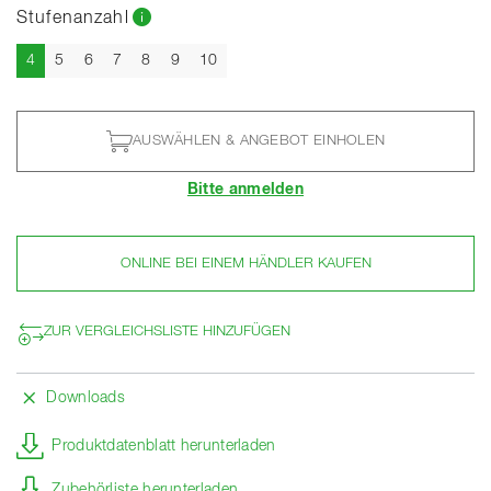
Stufenanzahl
Aktuell
4
5
6
7
8
9
10
AUSWÄHLEN & ANGEBOT EINHOLEN
Bitte anmelden
ONLINE BEI EINEM HÄNDLER KAUFEN
ZUR VERGLEICHSLISTE HINZUFÜGEN
Downloads
Produktdatenblatt herunterladen
Zubehörliste herunterladen