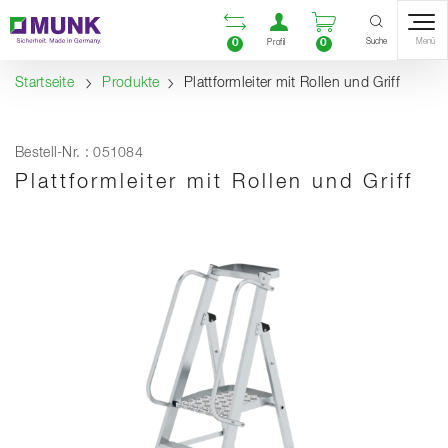
Table Of Content
Vergleichsliste öffnen
Benutzerkonto öf
Warenkorb ö
Inhalt
Inhaltsverzeichnis
Navigation
Suche
0
0
Menü
Profil
Startseite
Produkte
Plattformleiter mit Rollen und Griff
Bestell-Nr. : 051084
Plattformleiter mit Rollen und Griff