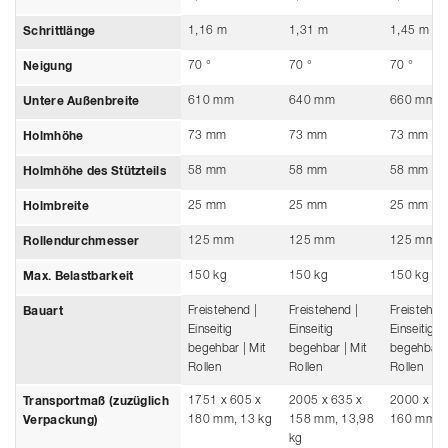
1,16 m
1,31 m
1,45 m
Schrittlänge
70 °
70 °
70 °
Neigung
610 mm
640 mm
660 mm
Untere Außenbreite
73 mm
73 mm
73 mm
Holmhöhe
58 mm
58 mm
58 mm
Holmhöhe des Stützteils
25 mm
25 mm
25 mm
Holmbreite
125 mm
125 mm
125 mm
Rollendurchmesser
150 kg
150 kg
150 kg
Max. Belastbarkeit
Freistehend |
Freistehend |
Freistehen
Bauart
Einseitig
Einseitig
Einseitig
begehbar | Mit
begehbar | Mit
begehbar |
Rollen
Rollen
Rollen
1751 x 605 x
2005 x 635 x
2000 x 66
Transportmaß (zuzüglich
180 mm, 13 kg
158 mm, 13,98
160 mm, 
Verpackung)
kg