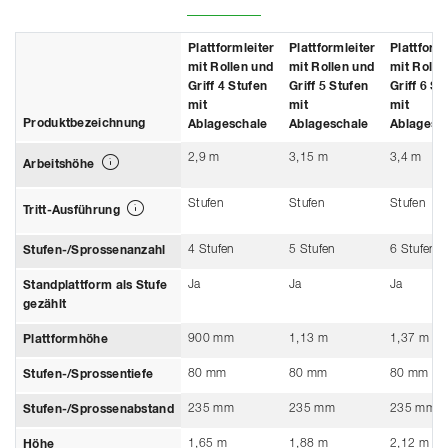
Plattformleiter
Plattformleiter
Plattforml
mit Rollen und
mit Rollen und
mit Rolle
Griff 4 Stufen
Griff 5 Stufen
Griff 6 St
mit
mit
mit
Produktbezeichnung
Ablageschale
Ablageschale
Ablagesc
2,9 m
3,15 m
3,4 m
Arbeitshöhe
Stufen
Stufen
Stufen
Tritt-Ausführung
4 Stufen
5 Stufen
6 Stufen
Stufen-/Sprossenanzahl
Ja
Ja
Ja
Standplattform als Stufe
gezählt
900 mm
1,13 m
1,37 m
Plattformhöhe
80 mm
80 mm
80 mm
Stufen-/Sprossentiefe
235 mm
235 mm
235 mm
Stufen-/Sprossenabstand
1,65 m
1,88 m
2,12 m
Höhe