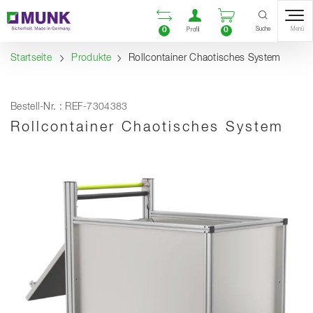
Table Of Content
Vergleichsliste öffnen
Benutzerkonto öf
Warenkorb ö
Inhalt
Inhaltsverzeichnis
Navigation
Suche
0
0
Menü
Profil
Startseite
Produkte
Rollcontainer Chaotisches System
Bestell-Nr. : REF-7304383
Rollcontainer Chaotisches System