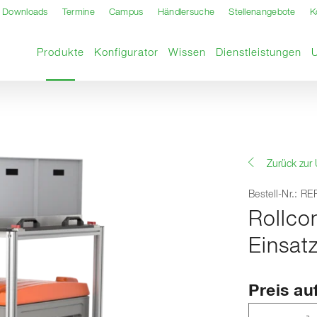
Downloads
Termine
Campus
Händlersuche
Stellenangebote
K
Aktuelle Seite
Produkte
Konfigurator
Wissen
Dienstleistungen
Zurück zur 
Bestell-Nr.: R
Rollco
Einsat
Preis au