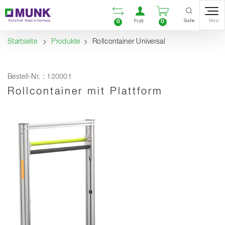
Table Of Content
Vergleichsliste öffnen
Benutzerkonto öf
Warenkorb ö
Inhalt
Inhaltsverzeichnis
Navigation
Suche
0
0
Menü
Profil
Startseite
Produkte
Rollcontainer Universal
Bestell-Nr. : 120001
Rollcontainer mit Plattform