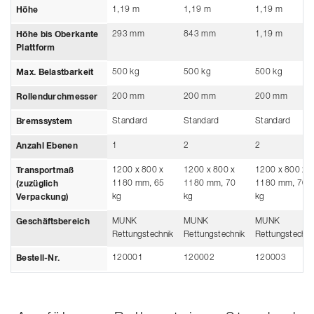
1,19 m
1,19 m
1,19 m
Höhe
293 mm
843 mm
1,19 m
Höhe bis Oberkante
Plattform
500 kg
500 kg
500 kg
Max. Belastbarkeit
200 mm
200 mm
200 mm
Rollendurchmesser
Standard
Standard
Standard
Bremssystem
1
2
2
Anzahl Ebenen
1200 x 800 x
1200 x 800 x
1200 x 800 x
Transportmaß
1180 mm, 65
1180 mm, 70
1180 mm, 70
(zuzüglich
kg
kg
kg
Verpackung)
MUNK
MUNK
MUNK
Geschäftsbereich
Rettungstechnik
Rettungstechnik
Rettungstechni
120001
120002
120003
Bestell-Nr.