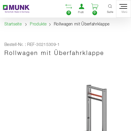
Table Of Content
Vergleichsliste öffnen
Benutzerkonto öf
Warenkorb ö
Inhalt
Inhaltsverzeichnis
Navigation
Suche
0
0
Menü
Profil
Startseite
Produkte
Rollwagen mit Überfahrklappe
Bestell-Nr. : REF-30215309-1
Rollwagen mit Überfahrklappe