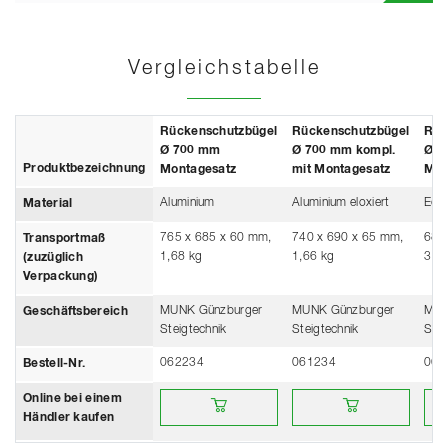
Vergleichstabelle
Rückenschutzbügel
Rückenschutzbügel
Rüc
Ø 700 mm
Ø 700 mm kompl.
Ø 7
Produktbezeichnung
Montagesatz
mit Montagesatz
Mon
Aluminium
Aluminium eloxiert
Edel
Material
765 x 685 x 60 mm,
740 x 690 x 65 mm,
680
Transportmaß
1,68 kg
1,66 kg
3,7 
(zuzüglich
Verpackung)
MUNK Günzburger
MUNK Günzburger
MUN
Geschäftsbereich
Steigtechnik
Steigtechnik
Stei
062234
061234
068
Bestell-Nr.
Online bei einem Händler kaufen
Online bei einem Händler 
Onli
Online bei einem
Händler kaufen