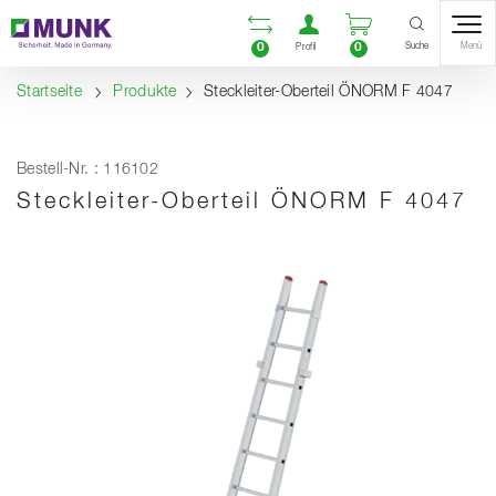
Table Of Content
Vergleichsliste öffnen
Benutzerkonto öf
Warenkorb ö
Inhalt
Inhaltsverzeichnis
Navigation
Suche
0
0
Menü
Profil
Startseite
Produkte
Steckleiter-Oberteil ÖNORM F 4047
Bestell-Nr. : 116102
Steckleiter-Oberteil ÖNORM F 4047