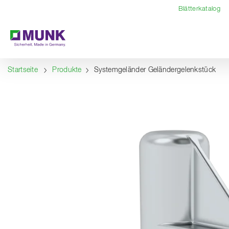
Table Of Content
Inhalt
Inhaltsverzeichnis
Navigation
Blätterkatalog
Startseite
Produkte
Systemgeländer Geländergelenkstück