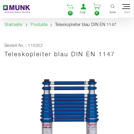
Table Of Content
Vergleichsliste öffnen
Benutzerkonto öf
Warenkorb ö
Inhalt
Inhaltsverzeichnis
Navigation
Suche
0
0
Menü
Profil
Startseite
Produkte
Teleskopleiter blau DIN EN 1147
Bestell-Nr. : 115352
Teleskopleiter blau DIN EN 1147