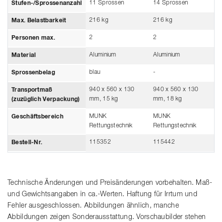
11 Sprossen
14 Sprossen
Stufen-/Sprossenanzahl
216 kg
216 kg
Max. Belastbarkeit
2
2
Personen max.
Aluminium
Aluminium
Material
blau
-
Sprossenbelag
940 x 560 x 130
940 x 560 x 130
Transportmaß
mm, 15 kg
mm, 18 kg
(zuzüglich Verpackung)
MUNK
MUNK
Geschäftsbereich
Rettungstechnik
Rettungstechnik
115352
115442
Bestell-Nr.
Technische Änderungen und Preisänderungen vorbehalten. Maß-
und Gewichtsangaben in ca.-Werten. Haftung für Irrtum und
Fehler ausgeschlossen. Abbildungen ähnlich, manche
Abbildungen zeigen Sonderausstattung. Vorschaubilder stehen