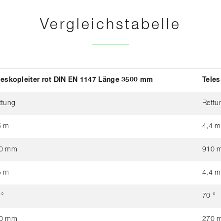
Vergleichstabelle
leskopleiter rot DIN EN 1147 Länge 3500 mm
Teles
ttung
Rettu
5 m
4,4 m
0 mm
910 
5 m
4,4 m
 °
70 °
0 mm
270 