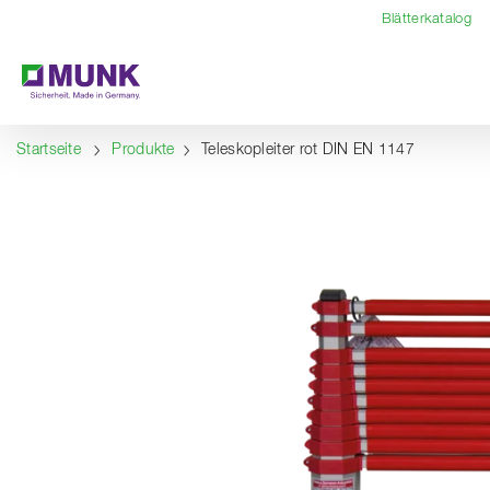
Table Of Content
Inhalt
Inhaltsverzeichnis
Navigation
Blätterkatalog
Startseite
Produkte
Teleskopleiter rot DIN EN 1147