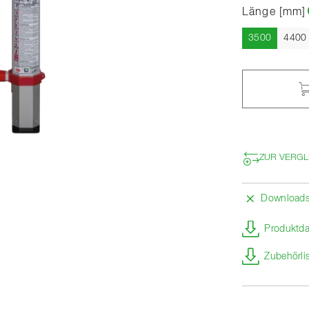
Länge [mm]
Aktuell
3500
4400
ZUR VERGL
Download
Produktda
Zubehörli