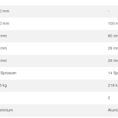
0 mm
-
0 mm
100 
 mm
80 m
 mm
28 m
 mm
29 m
 Sprossen
14 Sp
6 kg
216 k
2
uminium
Alum