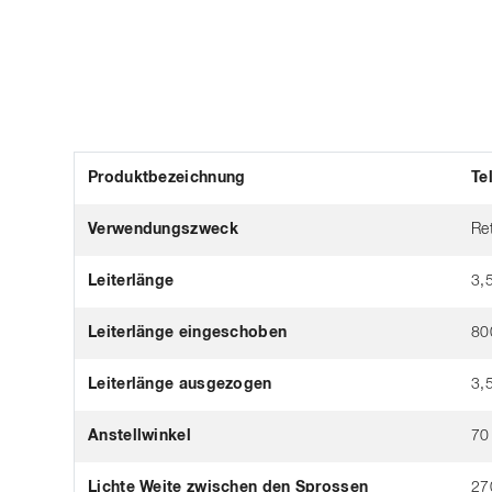
Produktbezeichnung
Te
Verwendungszweck
Re
Leiterlänge
3,
Leiterlänge eingeschoben
80
Leiterlänge ausgezogen
3,
Anstellwinkel
70
Lichte Weite zwischen den Sprossen
27