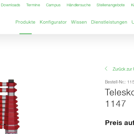
Downloads
Termine
Campus
Händlersuche
Stellenangebote
K
Aktuelle Seite
Produkte
Konfigurator
Wissen
Dienstleistungen
Zurück zur 
Bestell-Nr.: 1
Telesk
1147
Preis au