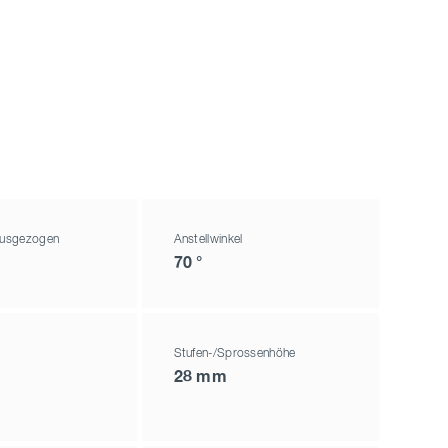
 ausgezogen
Anstellwinkel
70 °
Stufen-/Sprossenhöhe
28 mm