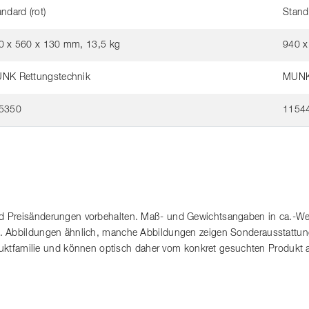
ndard (rot)
Standa
0 x 560 x 130 mm, 13,5 kg
940 x
NK Rettungstechnik
MUNK 
5350
1154
 Preisänderungen vorbehalten. Maß- und Gewichtsangaben in ca.-Wert
. Abbildungen ähnlich, manche Abbildungen zeigen Sonderausstattung
roduktfamilie und können optisch daher vom konkret gesuchten Produkt 