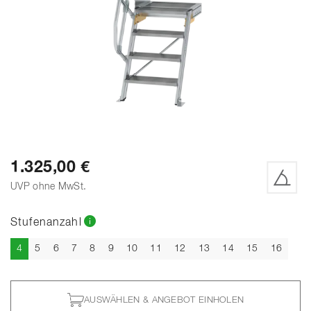
1.325,00 €
UVP ohne MwSt.
Stufenanzahl
Aktuell
4
5
6
7
8
9
10
11
12
13
14
15
16
AUSWÄHLEN & ANGEBOT EINHOLEN