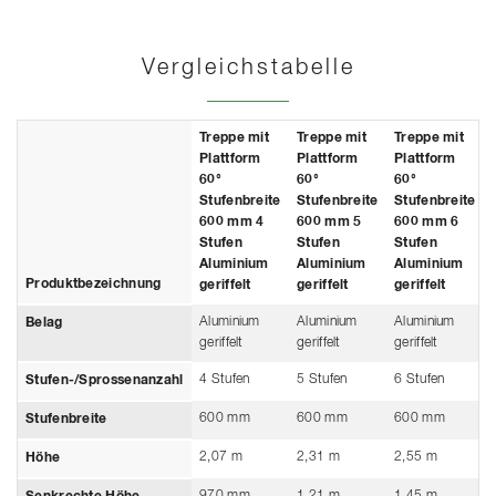
Vergleichstabelle
Treppe mit
Treppe mit
Treppe mit
Plattform
Plattform
Plattform
60°
60°
60°
Stufenbreite
Stufenbreite
Stufenbreite
600 mm 4
600 mm 5
600 mm 6
Stufen
Stufen
Stufen
Aluminium
Aluminium
Aluminium
Produktbezeichnung
geriffelt
geriffelt
geriffelt
Aluminium
Aluminium
Aluminium
Belag
geriffelt
geriffelt
geriffelt
4 Stufen
5 Stufen
6 Stufen
Stufen-/Sprossenanzahl
600 mm
600 mm
600 mm
Stufenbreite
2,07 m
2,31 m
2,55 m
Höhe
970 mm
1,21 m
1,45 m