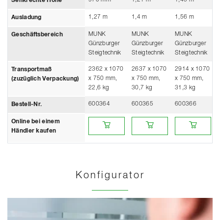
Senkrechte Höhe
1,27 m
1,4 m
1,56 m
Ausladung
MUNK
MUNK
MUNK
Geschäftsbereich
Günzburger
Günzburger
Günzburger
Steigtechnik
Steigtechnik
Steigtechnik
2362 x 1070
2637 x 1070
2914 x 1070
Transportmaß
x 750 mm,
x 750 mm,
x 750 mm,
(zuzüglich Verpackung)
22,6 kg
30,7 kg
31,3 kg
600364
600365
600366
Bestell-Nr.
Online bei einem Händler kaufen
Online bei einem Händler kauf
Online bei ein
Online bei einem
Händler kaufen
Konfigurator