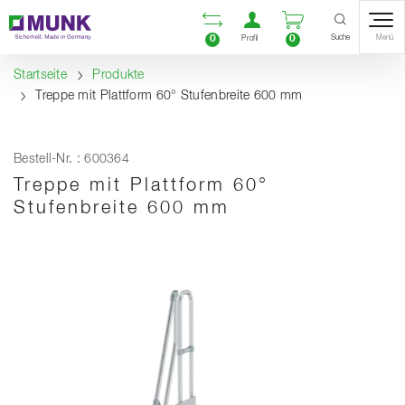
Table Of Content
Vergleichsliste öffnen
Benutzerkonto öf
Warenkorb ö
Inhalt
Inhaltsverzeichnis
Navigation
Suche
0
0
Menü
Profil
Startseite
Produkte
Treppe mit Plattform 60° Stufenbreite 600 mm
Bestell-Nr. : 600364
Treppe mit Plattform 60°
Stufenbreite 600 mm