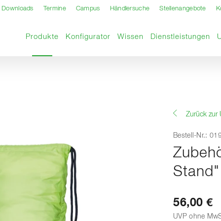
Downloads
Termine
Campus
Händlersuche
Stellenangebote
K
Aktuelle Seite
Produkte
Konfigurator
Wissen
Dienstleistungen
Zurück zur 
Bestell-Nr.: 0
Zubehö
Stand"
56,00 €
UVP ohne MwS