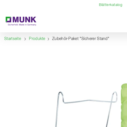
Table Of Content
Inhalt
Inhaltsverzeichnis
Navigation
Blätterkatalog
Startseite
Produkte
Zubehör-Paket "Sicherer Stand"