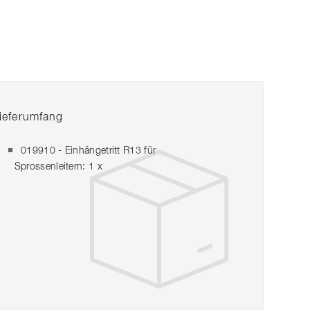
ieferumfang
019910 - Einhängetritt R13 für
Sprossenleitern: 1 x