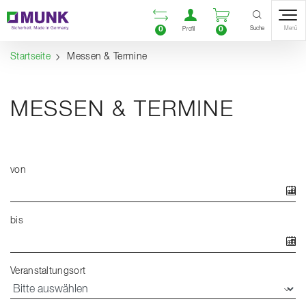
Table Of Content
Vergleichsliste öffnen
Benutzerkonto öf
Warenkorb ö
Inhalt
Inhaltsverzeichnis
Navigation
Suche
0
0
Menü
Profil
Startseite
Messen & Termine
MESSEN & TERMINE
von
bis
Veranstaltungsort