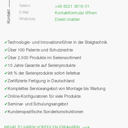
Telefon
+49 8221 3616 01
Kontakt
E-Mail
Kontaktformular öffnen
WhatsApp
Direkt chatten
✔
Technologie- und Innovationsführer in der Steigtechnik
✔
Über 100 Patente und Schutzrechte
✔
Über 2.500 Produkte im Seriensortiment
✔
15 Jahre Garantie auf Serienprodukte
✔
98 % der Serienprodukte sofort lieferbar
✔
Zertifizierte Fertigung in Deutschland
✔
Komplettes Serviceangebot von Montage bis Wartung
✔
Online-Konfiguratoren für viele Produkte
✔
Seminar- und Schulungsangebot
✔
Kundenspezifische Sonderkonstruktionen
MEHR ZU IHREN VORTEILEN ERFAHREN