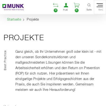
Table Of Content
Vergleichsliste öffnen
Benutzerkonto öf
Warenkorb ö
Inhalt
Inhaltsverzeichnis
Navigation
Suche
0
0
Menü
Profil
Startseite
Projekte
PROJEKTE
Ganz gleich, ob Ihr Unternehmen groß oder klein ist - mit
Best Practice
den unseren Sonderkonstruktionen und
maßgeschneiderten Lösungen können Sie die
Arbeitssicherheit erhöhen und den Return on Prevention
(ROP) für sich nutzen. Hier präsentieren wir Ihnen
einzigartige Projekte und Erfolgsgeschichten aus der
Praxis, die auch Sie inspirieren werden. Gemeinsam
meistern wir auch Ihre Herausforderung!