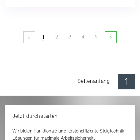
1
2
3
4
5
1
2
3
4
5
Seitenwechsel nicht verfügbar
Nächste Seit
Seitenanfang
Jetzt durchstarten
Wir bieten Funktionale und kosteneffiziente Steigtechnik-
Lösungen für maximale Arbeitssicherheit.