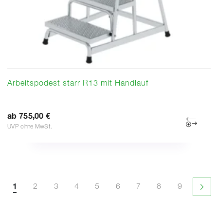
Arbeitspodest starr R13 mit Handlauf
ab 755,00 €
UVP ohne MwSt.
1
2
3
4
5
6
7
8
9
Näch