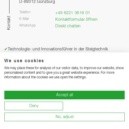
D-89312 Günzburg
Telefon
+49 8221 3616 01
Kontakt
E-Mail
Kontaktformular öffnen
WhatsApp
Direkt chatten
✔
Technologie- und Innovationsführer in der Steigtechnik
✔
Über 100 Patente und Schutzrechte
We use cookies
✔
Über 2.500 Produkte im Seriensortiment
We may place these for analysis of our visitor data, to improve our website, show
✔
15 Jahre Garantie auf Serienprodukte
personalised content and to give you a great website experience. For more
information about the cookies we use open the settings.
✔
98 % der Serienprodukte sofort lieferbar
✔
Zertifizierte Fertigung in Deutschland
Accept all
✔
Komplettes Serviceangebot von Montage bis Wartung
✔
Online-Konfiguratoren für viele Produkte
Deny
✔
Seminar- und Schulungsangebot
No, adjust
✔
Kundenspezifische Sonderkonstruktionen