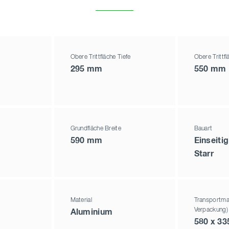
Obere Trittfläche Tiefe
Obere Trittfl
295 mm
550 mm
Grundfläche Breite
Bauart
590 mm
Einseiti
Starr
Material
Transportma
Verpackung)
Aluminium
580 x 33