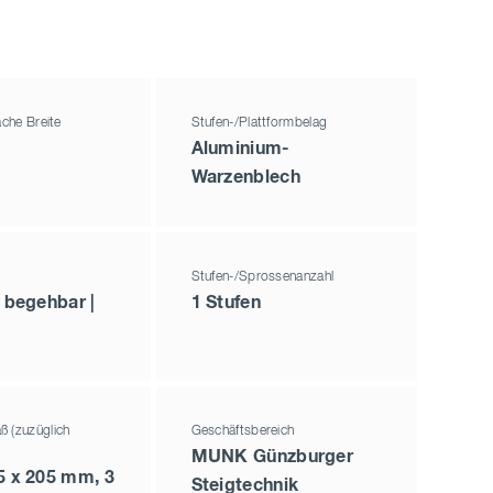
äche Breite
Stufen-/Plattformbelag
Aluminium-
Warzenblech
Stufen-/Sprossenanzahl
g begehbar |
1 Stufen
ß (zuzüglich
Geschäftsbereich
MUNK Günzburger
5 x 205 mm, 3
Steigtechnik