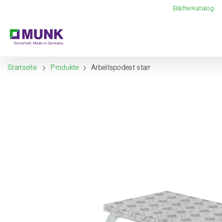
Table Of Content
Inhalt
Inhaltsverzeichnis
Navigation
Blätterkatalog
Startseite
Produkte
Arbeitspodest starr