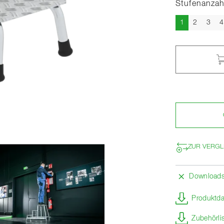
Stufenanzah
Aktuell
1
2
3
4
ZUR VERGL
Download
Produktda
Zubehörli