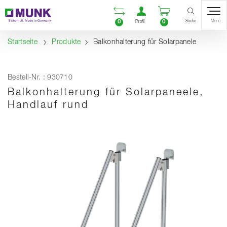
Table Of Content
Vergleichsliste öffnen
Benutzerkonto öf
Warenkorb ö
Inhalt
Inhaltsverzeichnis
Navigation
Suche
0
0
Menü
Profil
Startseite
Produkte
Balkonhalterung für Solarpanele
Bestell-Nr. : 930710
Balkonhalterung für Solarpaneele,
Handlauf rund