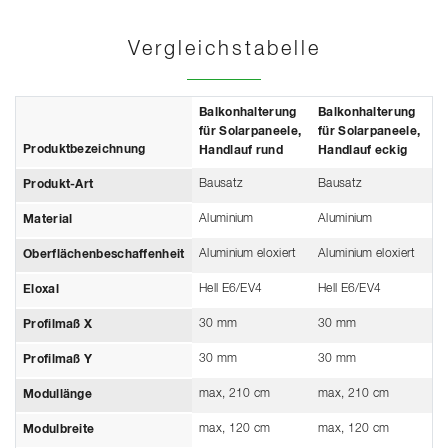
Vergleichstabelle
Balkonhalterung
Balkonhalterung
für Solarpaneele,
für Solarpaneele,
Produktbezeichnung
Handlauf rund
Handlauf eckig
Bausatz
Bausatz
Produkt-Art
Aluminium
Aluminium
Material
Aluminium eloxiert
Aluminium eloxiert
Oberflächenbeschaffenheit
Hell E6/EV4
Hell E6/EV4
Eloxal
30 mm
30 mm
Profilmaß X
30 mm
30 mm
Profilmaß Y
max, 210 cm
max, 210 cm
Modullänge
max, 120 cm
max, 120 cm
Modulbreite