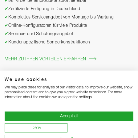
✔
98 % der Serienprodukte sofort lieferbar
✔
Zertifizierte Fertigung in Deutschland
✔
Komplettes Serviceangebot von Montage bis Wartung
✔
Online-Konfiguratoren für viele Produkte
✔
Seminar- und Schulungsangebot
✔
Kundenspezifische Sonderkonstruktionen
MEHR ZU IHREN VORTEILEN ERFAHREN
We use cookies
We may place these for analysis of our visitor data, to improve our website, show
personalised content and to give you a great website experience. For more
information about the cookies we use open the settings.
Accept all
Impressum
Datenschutz
Grounding Page
AGB
Deny
Lieferhinweise
Garantiebedingungen
Lieferant werden