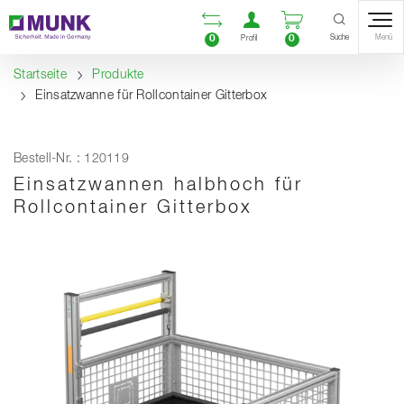
Table Of Content
Vergleichsliste öffnen
Benutzerkonto öf
Warenkorb ö
Inhalt
Inhaltsverzeichnis
Navigation
Suche
0
0
Menü
Profil
Startseite
Produkte
Einsatzwanne für Rollcontainer Gitterbox
Bestell-Nr. : 120119
Einsatzwannen halbhoch für
Rollcontainer Gitterbox