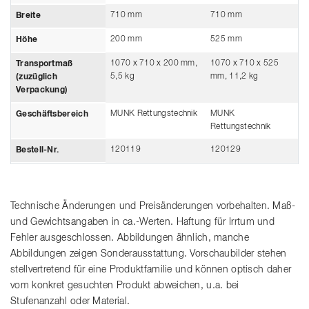
710 mm
710 mm
Breite
200 mm
525 mm
Höhe
1070 x 710 x 200 mm,
1070 x 710 x 525
Transportmaß
5,5 kg
mm, 11,2 kg
(zuzüglich
Verpackung)
MUNK Rettungstechnik
MUNK
Geschäftsbereich
Rettungstechnik
120119
120129
Bestell-Nr.
Technische Änderungen und Preisänderungen vorbehalten. Maß-
und Gewichtsangaben in ca.-Werten. Haftung für Irrtum und
Fehler ausgeschlossen. Abbildungen ähnlich, manche
Abbildungen zeigen Sonderausstattung. Vorschaubilder stehen
stellvertretend für eine Produktfamilie und können optisch daher
vom konkret gesuchten Produkt abweichen, u.a. bei
Stufenanzahl oder Material.