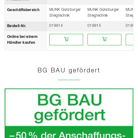
MUNK Günzburger
MUNK Günzburger
MUNK 
Geschäftsbereich
Steigtechnik
Steigtechnik
Steigte
019914
019915
01991
Bestell-Nr.
Online bei einem Händler kaufen
Online bei einem Händler k
Online
Online bei einem
Händler kaufen
BG BAU gefördert