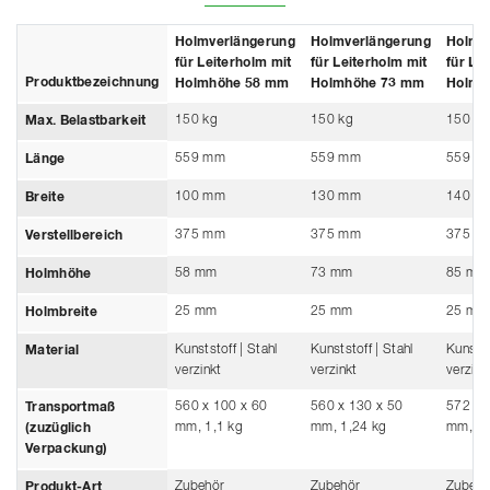
Holmverlängerung
Holmverlängerung
Holmv
für Leiterholm mit
für Leiterholm mit
für Le
Produktbezeichnung
Holmhöhe 58 mm
Holmhöhe 73 mm
Holmh
150 kg
150 kg
150 kg
Max. Belastbarkeit
559 mm
559 mm
559 m
Länge
100 mm
130 mm
140 m
Breite
375 mm
375 mm
375 m
Verstellbereich
58 mm
73 mm
85 mm
Holmhöhe
25 mm
25 mm
25 mm
Holmbreite
Kunststoff | Stahl
Kunststoff | Stahl
Kunstst
Material
verzinkt
verzinkt
verzink
560 x 100 x 60
560 x 130 x 50
572 x 
Transportmaß
mm, 1,1 kg
mm, 1,24 kg
mm, 1,
(zuzüglich
Verpackung)
Zubehör
Zubehör
Zubehö
Produkt-Art