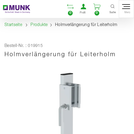
Table Of Content
Vergleichsliste öffnen
Benutzerkonto öf
Warenkorb ö
Inhalt
Inhaltsverzeichnis
Navigation
Suche
0
0
Menü
Profil
Startseite
Produkte
Holmverlängerung für Leiterholm
Bestell-Nr. : 019915
Holmverlängerung für Leiterholm