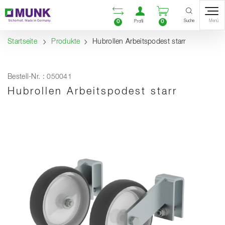
Table Of Content
Vergleichsliste öffnen
Benutzerkonto öf
Warenkorb ö
Inhalt
Inhaltsverzeichnis
Navigation
Suche
0
0
Menü
Profil
Startseite
Produkte
Hubrollen Arbeitspodest starr
Bestell-Nr. : 050041
Hubrollen Arbeitspodest starr