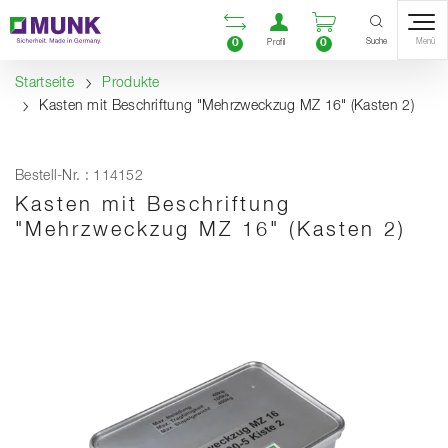
Table Of Content
Vergleichsliste öffnen
Benutzerkonto öf
Warenkorb ö
Inhalt
Inhaltsverzeichnis
Navigation
Suche
0
0
Menü
Profil
Startseite
Produkte
Kasten mit Beschriftung "Mehrzweckzug MZ 16" (Kasten 2)
Bestell-Nr. : 114152
Kasten mit Beschriftung
"Mehrzweckzug MZ 16" (Kasten 2)