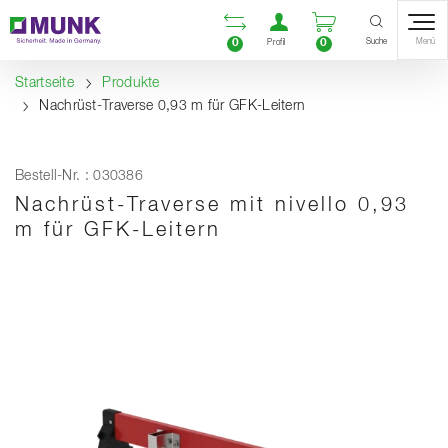
Table Of Content
Vergleichsliste öffnen
Benutzerkonto öf
Warenkorb ö
Inhalt
Inhaltsverzeichnis
Navigation
Suche
0
0
Menü
Profil
Startseite
Produkte
Nachrüst-Traverse 0,93 m für GFK-Leitern
Bestell-Nr. : 030386
Nachrüst-Traverse mit nivello 0,93
m für GFK-Leitern