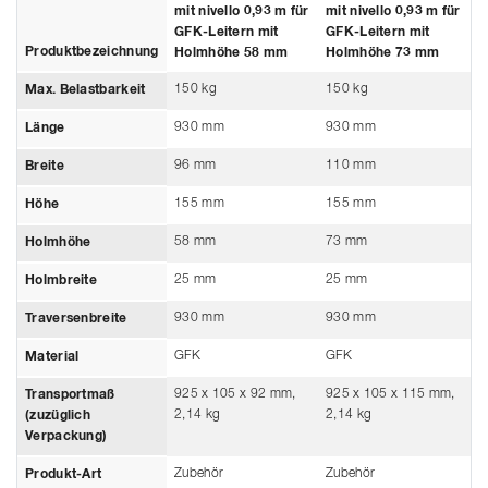
mit nivello 0,93 m für
mit nivello 0,93 m für
GFK-Leitern mit
GFK-Leitern mit
Produktbezeichnung
Holmhöhe 58 mm
Holmhöhe 73 mm
150 kg
150 kg
Max. Belastbarkeit
930 mm
930 mm
Länge
96 mm
110 mm
Breite
155 mm
155 mm
Höhe
58 mm
73 mm
Holmhöhe
25 mm
25 mm
Holmbreite
930 mm
930 mm
Traversenbreite
GFK
GFK
Material
925 x 105 x 92 mm,
925 x 105 x 115 mm,
Transportmaß
2,14 kg
2,14 kg
(zuzüglich
Verpackung)
Zubehör
Zubehör
Produkt-Art