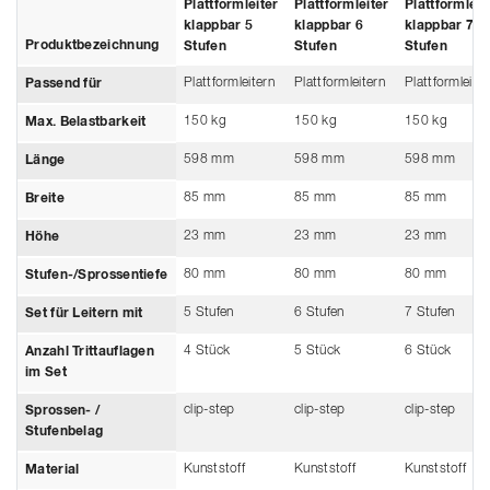
Plattformleiter
Plattformleiter
Plattformleit
klappbar 5
klappbar 6
klappbar 7
Produktbezeichnung
Stufen
Stufen
Stufen
Plattformleitern
Plattformleitern
Plattformleiter
Passend für
150 kg
150 kg
150 kg
Max. Belastbarkeit
598 mm
598 mm
598 mm
Länge
85 mm
85 mm
85 mm
Breite
23 mm
23 mm
23 mm
Höhe
80 mm
80 mm
80 mm
Stufen-/Sprossentiefe
5 Stufen
6 Stufen
7 Stufen
Set für Leitern mit
4 Stück
5 Stück
6 Stück
Anzahl Trittauflagen
im Set
clip-step
clip-step
clip-step
Sprossen- /
Stufenbelag
Kunststoff
Kunststoff
Kunststoff
Material