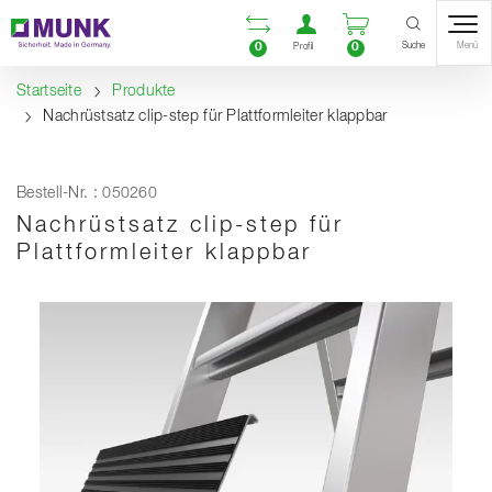
Table Of Content
Vergleichsliste öffnen
Benutzerkonto öf
Warenkorb ö
Inhalt
Inhaltsverzeichnis
Navigation
Suche
0
0
Menü
Profil
Startseite
Produkte
Nachrüstsatz clip-step für Plattformleiter klappbar
Bestell-Nr. : 050260
Nachrüstsatz clip-step für
Plattformleiter klappbar