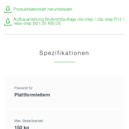
Produktdatenblatt herunterladen
Aufbauanleitung Stufentrittauflage clip-step / clip-step R13 /
relax-step [921.35 KB] DE
Spezifikationen
Passend für
Plattformleitern
Max. Belastbarkeit
150 kg