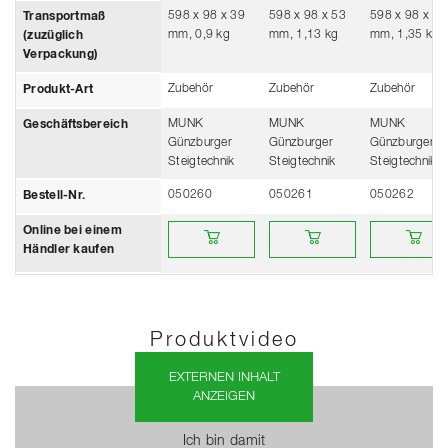
598 x 98 x 39
598 x 98 x 53
598 x 98 x 53
Transportmaß
mm, 0,9 kg
mm, 1,13 kg
mm, 1,35 kg
(zuzüglich
Verpackung)
Zubehör
Zubehör
Zubehör
Produkt-Art
MUNK
MUNK
MUNK
Geschäftsbereich
Günzburger
Günzburger
Günzburger
Steigtechnik
Steigtechnik
Steigtechnik
050260
050261
050262
Bestell-Nr.
Online bei einem Händler kaufen
Online bei einem Händler kau
Online bei e
Online bei einem
Händler kaufen
Produktvideo
EXTERNEN INHALT
ANZEIGEN
Ich bin damit