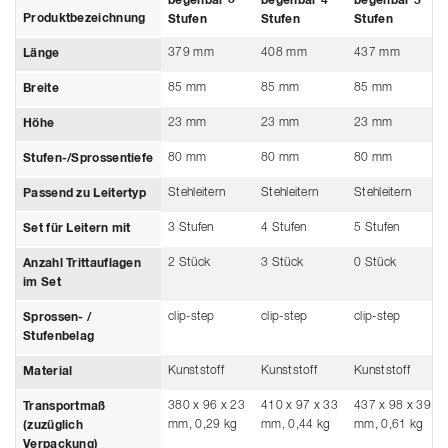
begehbar 3
begehbar 4
begehbar 5
Produktbezeichnung
Stufen
Stufen
Stufen
379 mm
408 mm
437 mm
Länge
85 mm
85 mm
85 mm
Breite
23 mm
23 mm
23 mm
Höhe
80 mm
80 mm
80 mm
Stufen-/Sprossentiefe
Stehleitern
Stehleitern
Stehleitern
Passend zu Leitertyp
3 Stufen
4 Stufen
5 Stufen
Set für Leitern mit
2 Stück
3 Stück
0 Stück
Anzahl Trittauflagen
im Set
clip-step
clip-step
clip-step
Sprossen- /
Stufenbelag
Kunststoff
Kunststoff
Kunststoff
Material
380 x 96 x 23
410 x 97 x 33
437 x 98 x 39
Transportmaß
mm, 0,29 kg
mm, 0,44 kg
mm, 0,61 kg
(zuzüglich
Verpackung)