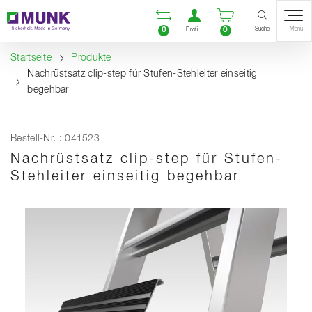
Table Of Content
Vergleichsliste öffnen
Benutzerkonto öf
Warenkorb ö
Inhalt
Inhaltsverzeichnis
Navigation
Suche
0
0
Menü
Profil
Startseite
Produkte
Nachrüstsatz clip-step für Stufen-Stehleiter einseitig
begehbar
Bestell-Nr. : 041523
Nachrüstsatz clip-step für Stufen-
Stehleiter einseitig begehbar