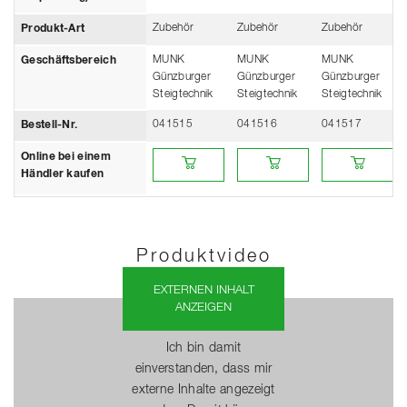
Zubehör
Zubehör
Zubehör
Produkt-Art
MUNK
MUNK
MUNK
Geschäftsbereich
Günzburger
Günzburger
Günzburger
Steigtechnik
Steigtechnik
Steigtechnik
041515
041516
041517
Bestell-Nr.
Online bei einem Händler kaufen
Online bei einem Händler kaufe
Online bei eine
Online bei einem
Händler kaufen
Produktvideo
EXTERNEN INHALT
ANZEIGEN
Ich bin damit
einverstanden, dass mir
externe Inhalte angezeigt