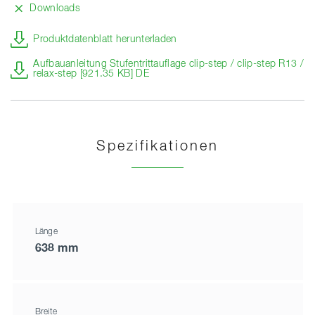
Downloads
Produktdatenblatt herunterladen
Aufbauanleitung Stufentrittauflage clip-step / clip-step R13 /
relax-step [921.35 KB] DE
Spezifikationen
Länge
638 mm
Breite