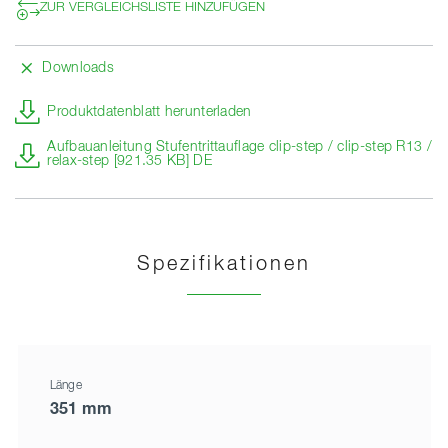
ZUR VERGLEICHSLISTE HINZUFÜGEN
Downloads
Produktdatenblatt herunterladen
Aufbauanleitung Stufentrittauflage clip-step / clip-step R13 /
relax-step [921.35 KB] DE
Spezifikationen
Länge
351 mm