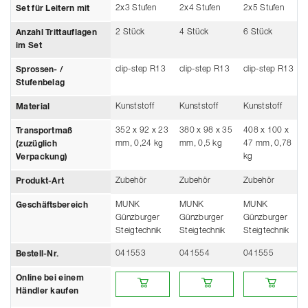
2x3 Stufen
2x4 Stufen
2x5 Stufen
Set für Leitern mit
2 Stück
4 Stück
6 Stück
Anzahl Trittauflagen
im Set
clip-step R13
clip-step R13
clip-step R13
Sprossen- /
Stufenbelag
Kunststoff
Kunststoff
Kunststoff
Material
352 x 92 x 23
380 x 98 x 35
408 x 100 x
Transportmaß
mm, 0,24 kg
mm, 0,5 kg
47 mm, 0,78
(zuzüglich
kg
Verpackung)
Zubehör
Zubehör
Zubehör
Produkt-Art
MUNK
MUNK
MUNK
Geschäftsbereich
Günzburger
Günzburger
Günzburger
Steigtechnik
Steigtechnik
Steigtechnik
041553
041554
041555
Bestell-Nr.
Online bei einem Händler kaufen
Online bei einem Händler kaufe
Online bei eine
Online bei einem
Händler kaufen