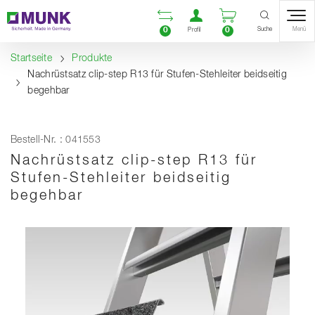
Table Of Content
Vergleichsliste öffnen
Benutzerkonto öf
Warenkorb ö
Inhalt
Inhaltsverzeichnis
Navigation
Suche
0
0
Menü
Profil
Startseite
Produkte
Nachrüstsatz clip-step R13 für Stufen-Stehleiter beidseitig
begehbar
Bestell-Nr. : 041553
Nachrüstsatz clip-step R13 für
Stufen-Stehleiter beidseitig
begehbar