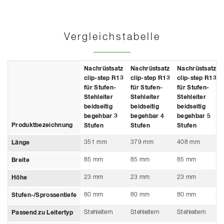
Vergleichstabelle
Nachrüstsatz
Nachrüstsatz
Nachrüstsatz
clip-step R13
clip-step R13
clip-step R13
für Stufen-
für Stufen-
für Stufen-
Stehleiter
Stehleiter
Stehleiter
beidseitig
beidseitig
beidseitig
begehbar 3
begehbar 4
begehbar 5
Produktbezeichnung
Stufen
Stufen
Stufen
351 mm
379 mm
408 mm
Länge
85 mm
85 mm
85 mm
Breite
23 mm
23 mm
23 mm
Höhe
80 mm
80 mm
80 mm
Stufen-/Sprossentiefe
Stehleitern
Stehleitern
Stehleitern
Passend zu Leitertyp