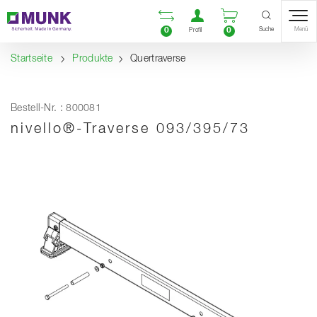
Table Of Content
Vergleichsliste öffnen
Benutzerkonto öf
Warenkorb ö
Inhalt
Inhaltsverzeichnis
Navigation
Suche
0
0
Menü
Profil
Startseite
Produkte
Quertraverse
Bestell-Nr. : 800081
nivello®-Traverse 093/395/73