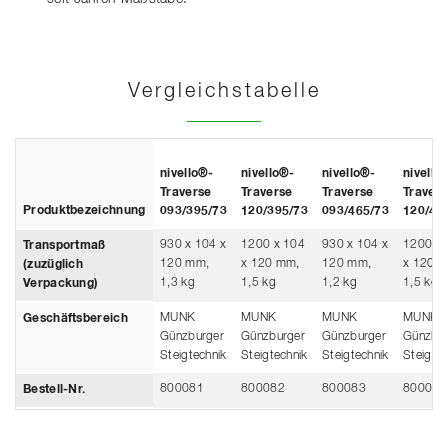
Vergleichstabelle
nivello®-
nivello®-
nivello®-
nivello
Traverse
Traverse
Traverse
Travers
Produktbezeichnung
093/395/73
120/395/73
093/465/73
120/46
930 x 104 x
1200 x 104
930 x 104 x
1200 x 
Transportmaß
120 mm,
x 120 mm,
120 mm,
x 120 
(zuzüglich
1,3 kg
1,5 kg
1,2 kg
1,5 kg
Verpackung)
MUNK
MUNK
MUNK
MUNK
Geschäftsbereich
Günzburger
Günzburger
Günzburger
Günzbur
Steigtechnik
Steigtechnik
Steigtechnik
Steigtec
800081
800082
800083
800084
Bestell-Nr.