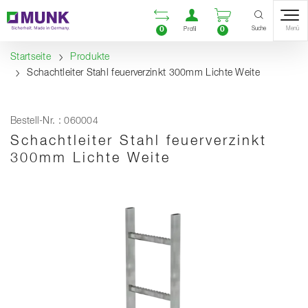
Table Of Content
Vergleichsliste öffnen
Benutzerkonto öf
Warenkorb ö
Inhalt
Inhaltsverzeichnis
Navigation
Suche
0
0
Menü
Profil
Startseite
Produkte
Schachtleiter Stahl feuerverzinkt 300mm Lichte Weite
Bestell-Nr. : 060004
Schachtleiter Stahl feuerverzinkt
300mm Lichte Weite