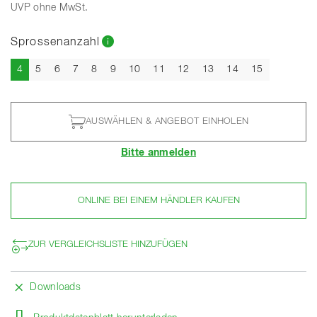
UVP ohne MwSt.
Sprossenanzahl
Aktuell
4
5
6
7
8
9
10
11
12
13
14
15
AUSWÄHLEN & ANGEBOT EINHOLEN
Bitte anmelden
ONLINE BEI EINEM HÄNDLER KAUFEN
ZUR VERGLEICHSLISTE HINZUFÜGEN
Downloads