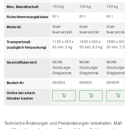
150 kg
150 kg
150 kg
Max. Belastbarkeit
R11
R11
R11
Rutschhemmungsklasse
Stahl
Stahl
Stahl
Material
feuerverzinkt
feuerverzinkt
feuerverzinkt
1120 x 340 x
1400 x 340 x
1680 x 340 x
Transportmaß
50 mm, 5 kg
50 mm, 6,5 kg
50 mm, 7,5 k
(zuzüglich Verpackung)
MUNK
MUNK
MUNK
Geschäftsbereich
Günzburger
Günzburger
Günzburger
Steigtechnik
Steigtechnik
Steigtechnik
060004
060005
060006
Bestell-Nr.
Online bei einem Händler kaufen
Online bei einem Händler ka
Online bei e
Online bei einem
Händler kaufen
Technische Änderungen und Preisänderungen vorbehalten. Maß-