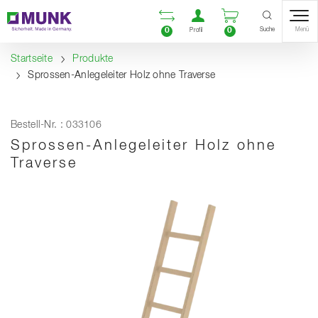
Table Of Content
Vergleichsliste öffnen
Benutzerkonto öf
Warenkorb ö
Inhalt
Inhaltsverzeichnis
Navigation
Suche
0
0
Menü
Profil
Startseite
Produkte
Sprossen-Anlegeleiter Holz ohne Traverse
Bestell-Nr. : 033106
Sprossen-Anlegeleiter Holz ohne
Traverse