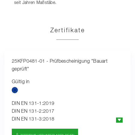
seit Jahren Maßstäbe.
Zertifikate
25KFP0481-01 - Prüfbescheinigung "Bauart
geprüft"
Gültig in
DIN EN 131-1:2019
DIN EN 131-2:2017
DIN EN 131-3:2018
EK5/AK1 17-1.3:2021
PAK-ANFORDERUNG FÜR GS (PAH