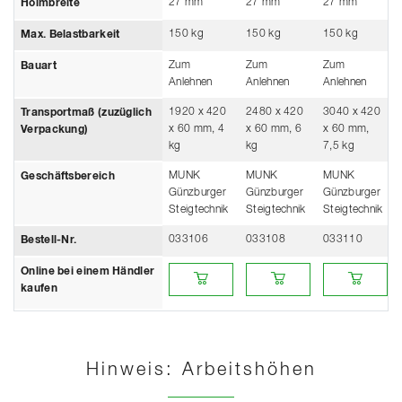
27 mm
27 mm
27 mm
Holmbreite
150 kg
150 kg
150 kg
Max. Belastbarkeit
Zum
Zum
Zum
Bauart
Anlehnen
Anlehnen
Anlehnen
1920 x 420
2480 x 420
3040 x 420
Transportmaß (zuzüglich
x 60 mm, 4
x 60 mm, 6
x 60 mm,
Verpackung)
kg
kg
7,5 kg
MUNK
MUNK
MUNK
Geschäftsbereich
Günzburger
Günzburger
Günzburger
Steigtechnik
Steigtechnik
Steigtechnik
033106
033108
033110
Bestell-Nr.
Online bei einem Händler kaufen
Online bei einem Händler kau
Online bei ein
Online bei einem Händler
kaufen
Hinweis: Arbeitshöhen