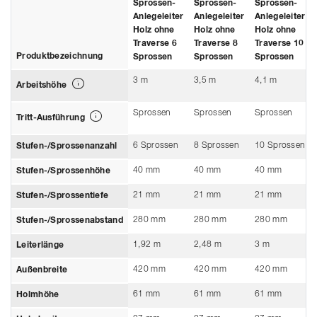
Sprossen-
Sprossen-
Sprossen-
Anlegeleiter
Anlegeleiter
Anlegeleiter
Holz ohne
Holz ohne
Holz ohne
Traverse 6
Traverse 8
Traverse 10
Produktbezeichnung
Sprossen
Sprossen
Sprossen
3 m
3,5 m
4,1 m
Arbeitshöhe
Sprossen
Sprossen
Sprossen
Tritt-Ausführung
6 Sprossen
8 Sprossen
10 Sprossen
Stufen-/Sprossenanzahl
40 mm
40 mm
40 mm
Stufen-/Sprossenhöhe
21 mm
21 mm
21 mm
Stufen-/Sprossentiefe
280 mm
280 mm
280 mm
Stufen-/Sprossenabstand
1,92 m
2,48 m
3 m
Leiterlänge
420 mm
420 mm
420 mm
Außenbreite
61 mm
61 mm
61 mm
Holmhöhe