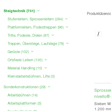
Produktkategorien
Steigtechnik (761)
Produktübersic
Stufenleitern, Sprossenleitern (284)
Plattformleitern, Podesttreppen (96)
Tritte, Podeste, Dielen (87)
Treppen, Überstiege, Laufstege (78)
Gerüste (102)
Ortsfeste Leitern (135)
Material Handling (15)
Kleinstarbeitsbühnen, Lifte (3)
Sonderkonstruktionen (29)
Sprossen
Arbeitsbühnen (14)
nivello®
Arbeitsplattformen (3)
Sieben Me
1.200 mm 