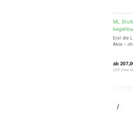
ML Stufe
begehbar
Erst die 
Akte – oh
ab 207,0
UVP ohne M