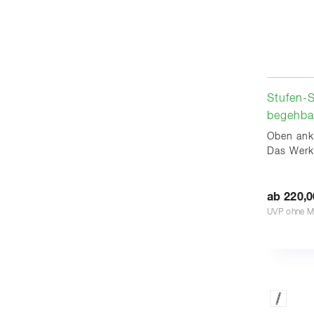
Stufen-S
begehba
Oben ank
Das Werk
ab 220,0
UVP ohne M