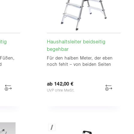
itig
Haushaltsleiter beidseitig
begehbar
 Füßen,
Für den halben Meter, der eben
d
noch fehlt – von beiden Seiten
ab 142,00 €
UVP ohne MwSt.