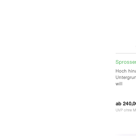
Sprossen
Hoch hin
Untergrun
will
ab 240,0
UVP ohne M