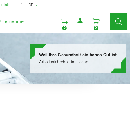
/
ontakt
DE
Benutzermenü
Vergleichsliste öffnen
Warenkorb ö
Unternehmen
0
0
Weil Ihre Gesundheit ein hohes Gut ist
Arbeitssicherheit im Fokus