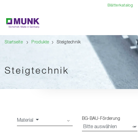
Table Of Content
Inhalt
Inhaltsverzeichnis
Navigation
Blätterkatalog
Startseite
Produkte
Steigtechnik
Steigtechnik
Laden
BG-BAU-Förderung
Material